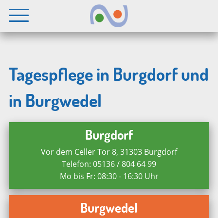
Springe
Menü
öffnen
zum
Inhalt
Tagespflege in Burgdorf und
in Burgwedel
Burgdorf
termenü
Vor dem Celler Tor 8, 31303 Burgdorf
Telefon: 05136 / 804 64 99
fnen
Mo bis Fr: 08:30 - 16:30 Uhr
termenü
fnen
Burgwedel