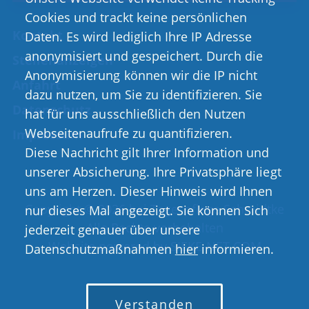
Cookies und trackt keine persönlichen
Kontakt
Daten. Es wird lediglich Ihre IP Adresse
anonymisiert und gespeichert. Durch die
Stellenanzeigen
Anonymisierung können wir die IP nicht
Anfahrt
dazu nutzen, um Sie zu identifizieren. Sie
Datenschutz
hat für uns ausschließlich den Nutzen
Webseitenaufrufe zu quantifizieren.
Impressum
Diese Nachricht gilt Ihrer Information und
unserer Absicherung. Ihre Privatsphäre liegt
uns am Herzen. Dieser Hinweis wird Ihnen
Copyright © 2026 bei Tagespflege Schmidtke
nur dieses Mal angezeigt. Sie können Sich
Alle Rechte vorbehalten
jederzeit genauer über unsere
Website powered by SIEKE-NET.COM
Datenschutzmaßnahmen
hier
informieren.
Verstanden