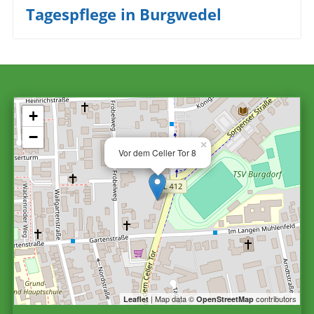
Beitrag:
Tagespflege in Burgwedel
+
−
×
Vor dem Celler Tor 8
| Map data ©
contributors
Leaflet
OpenStreetMap