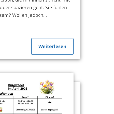
t oder spazieren geht. Sie fühlen
nsam? Wollen jedoch…
"about
Weiterlesen
Wir
ziehen
um,
Sie
auch
?"