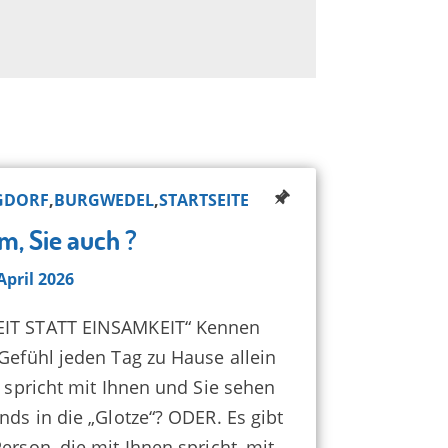
GDORF
,
BURGWEDEL
,
STARTSEITE
m, Sie auch ?
April 2026
T STATT EINSAMKEIT“ Kennen
Gefühl jeden Tag zu Hause allein
r spricht mit Ihnen und Sie sehen
nds in die „Glotze“? ODER. Es gibt
erson, die mit Ihnen spricht, mit