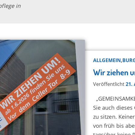
flege in
ALLGEMEIN
,
BUR
Wir ziehen u
Veröffentlicht
21. 
„GEMEINSAMKEI
Sie auch dieses 
zu sitzen. Keine
von früh bis abe
tagsüber keine P