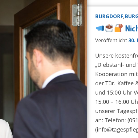
BURGDORF
,
BUR
Nich
Veröffentlicht
30.
Unsere kostenfr
„Diebstahl- und 
Kooperation mit 
der Tür. Kaffee
und 15:00 Uhr V
15:00 – 16:00 Uh
unserer Tagespf
an: Telefon: (05
(info@tagespfle