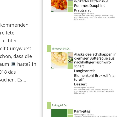
er kommenden
reitete
n echter
 mit Currywurst
schon, dass die
useum
hatte? In
018 das
suchen. Es…