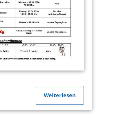
"about
Weiterlesen
April-
Veranstaltungsplän
Burgwedel
und