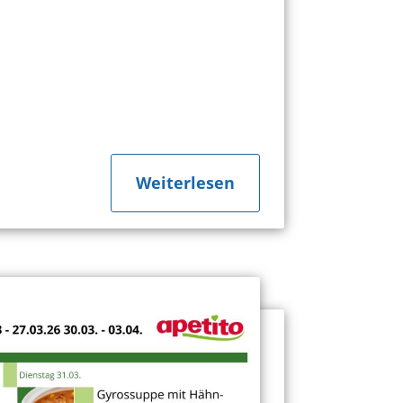
"about
Weiterlesen
Nicht
vergessen:
10.
April!"